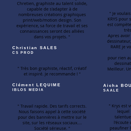
Chretien, graphiste au talent solide,
capable de s'adapter à de
" Je voulai
nombreuses créations graphiques
KRYS pour s
print/web/motion design. Son
est compèten
expérience, sa force de travail et ses
trè
connaissances seront des alliées
Apres avoir
dans vos projets. "
dessinateur, 
RARE je vo
Christian SALES
CS PROD
pour rien a
dessinat
" Très bon graphiste, réactif, créatif
Meilleur. U
et inspiré. Je recommande ! "
Clément LEQUIME
Aicha BO
IBLOS MEDIA
SAALE
" Krys est 
" Travail rapide. Des tarifs corrects.
lequel
Nous faisons appel à cette société
talentue
pour des bannières à mettre sur le
l'écoute 
site, sur les réseaux sociaux....
peaufiner l
Société sérieuse. "