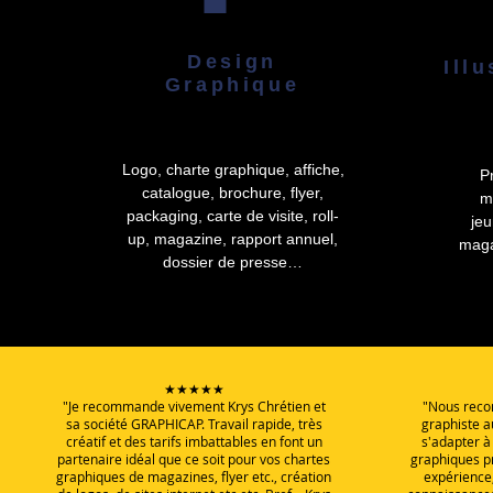
Design
Ill
Graphique
Logo, charte graphique, affiche,
Pr
catalogue, brochure, flyer,
m
packaging, carte de visite, roll-
je
up, magazine, rapport annuel,
maga
dossier de presse…
★★★★★
"Je recommande vivement Krys Chrétien et
"Nous reco
sa société GRAPHICAP. Travail rapide, très
graphiste a
créatif et des tarifs imbattables en font un
s'adapter 
partenaire idéal que ce soit pour vos chartes
graphiques p
graphiques de magazines, flyer etc., création
expérience,